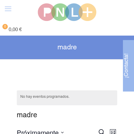
0
0,00 €
madre
¡Contacta!
No hay eventos programados.
madre
Navegación
Navega
Próximamente