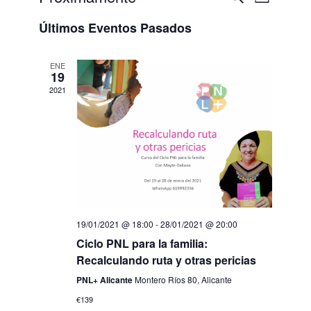
de
Buscar
Lista
de
Seleccionar
búsqueda
fecha.
vistas
Últimos Eventos Pasados
y
de
vistas
de
Evento
ENE
Eventos
19
2021
19/01/2021 @ 18:00
-
28/01/2021 @ 20:00
Ciclo PNL para la familia:
Recalculando ruta y otras pericias
PNL+ Alicante
Montero Ríos 80, Alicante
€139