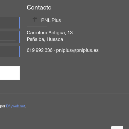
Contacto
PNL Plus
Carretera Antigua, 13
Peñalba, Huesca
619 992 336 · pnlplus@pnlplus.es
 por
Dflyweb.net
.