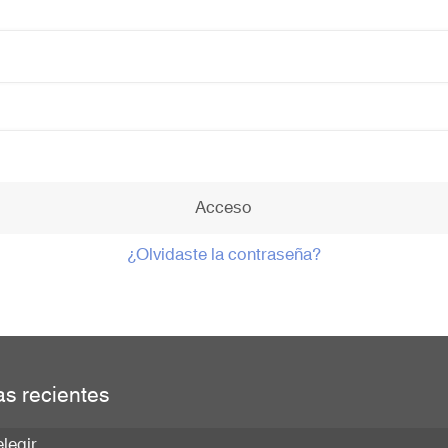
Acceso
¿Olvidaste la contraseña?
as recientes
legir