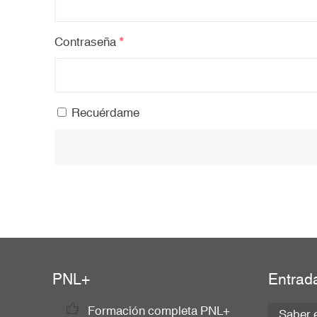
Contraseña
*
Recuérdame
PNL+
Entrad
Formación completa PNL+
Saber e