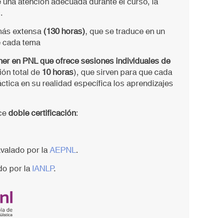
e una atención adecuada durante el curso, la
.
 más extensa
(130 horas)
, que se traduce en un
 cada tema
oner en PNL que ofrece sesiones individuales de
ión total de
10 horas
), que sirven para que cada
tica en su realidad específica los aprendizajes
ece
doble certificación
:
avalado por la
AEPNL
.
do por la
IANLP
.