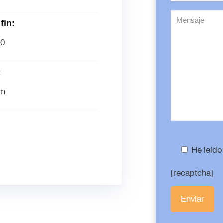
fin:
00
:
om
He leído
[recaptcha]