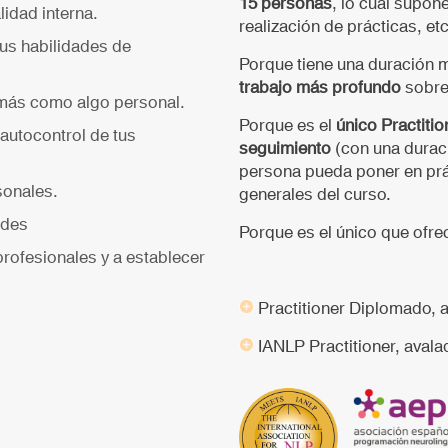
15 personas
, lo cual supon
idad interna.
realización de prácticas, etc
us habilidades de
Porque tiene una duración
trabajo más profundo
sobre
emás como algo personal.
Porque es el
único Practiti
 autocontrol de tus
seguimiento
(con una durac
persona pueda poner en prác
sonales.
generales del curso.
ades
Porque es el único que ofr
profesionales y a establecer
Practitioner Diplomado, 
IANLP Practitioner, avala