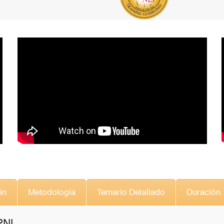
én
Metodología
Temario Detallado
Duración
 PNL