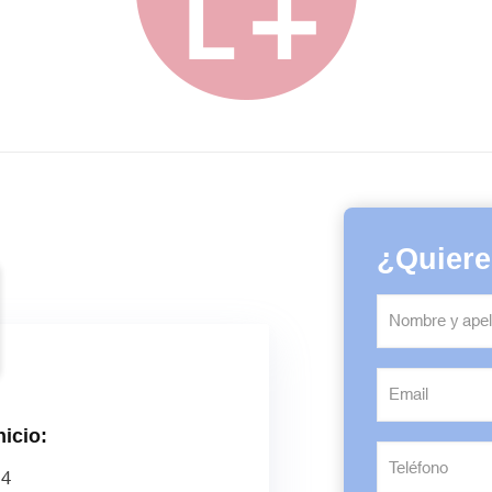
¿Quieres
nicio:
14