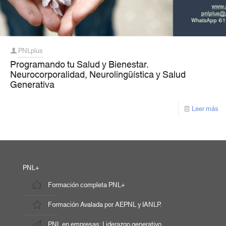
PNLplus
Programando tu Salud y Bienestar.
Neurocorporalidad, Neurolingüística y Salud
Generativa
Leer más
PNL+
Formación completa PNL+
Formación Avalada por AEPNL y IANLP.
PNL en empresas: Liderazgo generativo.