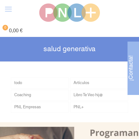
0
0,00 €
salud generativa
¡Contacta!
todo
Artículos
Coaching
Libro Te Veo hij@
PNL Empresas
PNL+