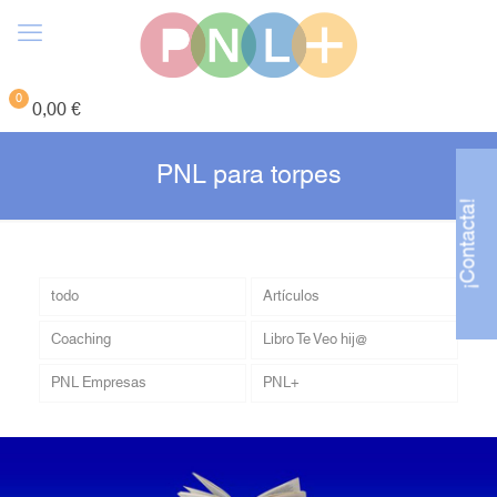
0
0,00 €
PNL para torpes
¡Contacta!
todo
Artículos
Coaching
Libro Te Veo hij@
PNL Empresas
PNL+